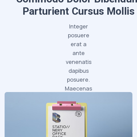
Parturient Cursus Mollis
Integer
posuere
erat a
ante
venenatis
dapibus
posuere.
Maecenas
faucibus
mollis
interdum.